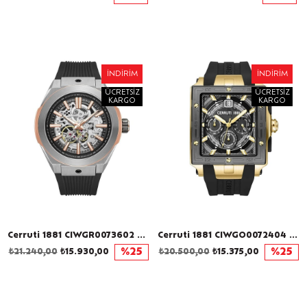
İNDIRIM
İNDIRIM
ÜCRETSIZ
ÜCRETSIZ
KARGO
KARGO
Cerruti 1881 CIWGR0073602 Otomatik Erkek Kol Saati
Cerruti 1881 CIWGO0072404 Erkek Kol Saati
₺21.240,00
₺15.930,00
%25
₺20.500,00
₺15.375,00
%25