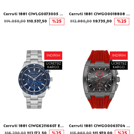
Cerruti 1881 CIWLG0073005 Kadın Kol Saati
Cerruti 1881 CIWGO0018808 Erkek Kol Saati
₺14.050,00
₺10.537,50
%25
₺12.980,00
₺9.735,00
%25
İNDIRIM
İNDIRIM
ÜCRETSIZ
ÜCRETSIZ
KARGO
KARGO
Cerruti 1881 CIWGK2116607 Erkek Kol Saati
Cerruti 1881 CIWGO0063704 Erkek Kol Saati
₺16.230,00
₺12.172,50
%25
₺15.960,00
₺11.970,00
%25