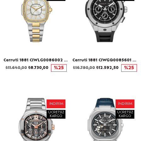
Cerruti 1881 CIWLG0086002 Kadın Kol Saati
Cerruti 1881 CIWGQ0085601 Erkek Kol Saati
₺11.640,00
₺8.730,00
%25
₺16.790,00
₺12.592,50
%25
İNDIRIM
İNDIRIM
ÜCRETSIZ
ÜCRETSIZ
KARGO
KARGO