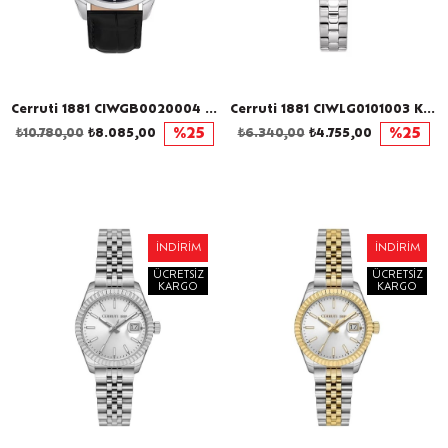
Cerruti 1881 CIWGB0020004 Erkek Kol Saati
Cerruti 1881 CIWLG0101003 Kadın Kol Saati
₺10.780,00
₺8.085,00
%25
₺6.340,00
₺4.755,00
%25
İNDIRIM
İNDIRIM
ÜCRETSIZ
ÜCRETSIZ
KARGO
KARGO