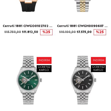
Cerruti 1881 CIWGO0102702 Erkek Kol Saati
Cerruti 1881 CIWGH0090607 Erkek Kol Saati
₺15.750,00
₺11.812,50
%25
₺10.100,00
₺7.575,00
%25
İNDIRIM
İNDIRIM
ÜCRETSIZ
ÜCRETSIZ
KARGO
KARGO