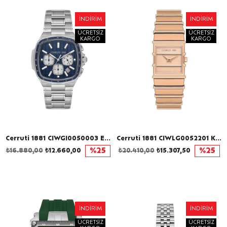
İNDIRIM
İNDIRIM
ÜCRETSIZ
ÜCRETSIZ
KARGO
KARGO
Cerruti 1881 CIWGI0050003 Erkek Kol Saati
Cerruti 1881 CIWLG0052201 Kadın Kol Saati
₺16.880,00
₺12.660,00
%25
₺20.410,00
₺15.307,50
%25
İNDIRIM
İNDIRIM
ÜCRETSIZ
ÜCRETSIZ