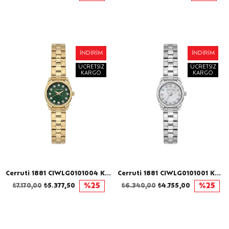
İNDIRIM
İNDIRIM
ÜCRETSIZ
ÜCRETSIZ
KARGO
KARGO
Cerruti 1881 CIWLG0101004 Kadın Kol Saati
Cerruti 1881 CIWLG0101001 Kadın Kol Saati
₺7.170,00
₺5.377,50
%25
₺6.340,00
₺4.755,00
%25