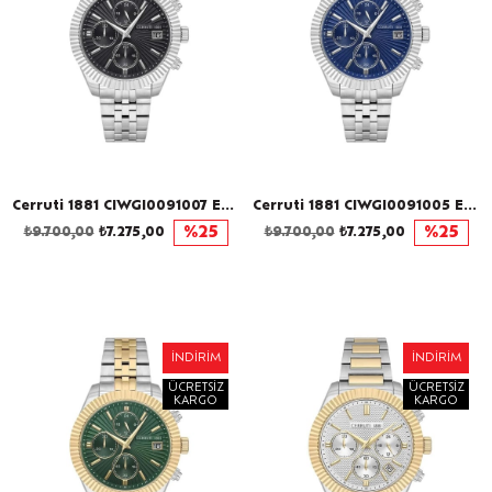
Cerruti 1881 CIWGI0091007 Erkek Kol Saati
Cerruti 1881 CIWGI0091005 Erkek Kol Saati
₺9.700,00
₺7.275,00
%25
₺9.700,00
₺7.275,00
%25
İNDIRIM
İNDIRIM
ÜCRETSIZ
ÜCRETSIZ
KARGO
KARGO