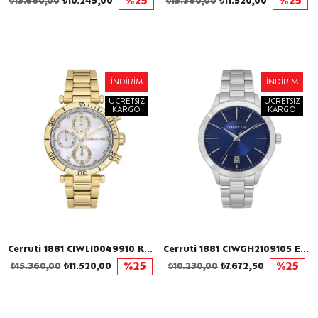
₺13.660,00
₺10.245,00
%25
₺15.360,00
₺11.520,00
%25
İNDIRIM
İNDIRIM
ÜCRETSIZ
ÜCRETSIZ
KARGO
KARGO
Cerruti 1881 CIWLI0049910 Kadın Kol Saati
Cerruti 1881 CIWGH2109105 Erkek Kol Saati
₺15.360,00
₺11.520,00
%25
₺10.230,00
₺7.672,50
%25