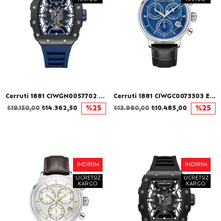
Cerruti 1881 CIWGN0057702 Erkek Kol Saati
Cerruti 1881 CIWGC0073303 Erkek Kol Saati
₺19.150,00
₺14.362,50
%25
₺13.980,00
₺10.485,00
%25
İNDIRIM
İNDIRIM
ÜCRETSIZ
ÜCRETSIZ
KARGO
KARGO