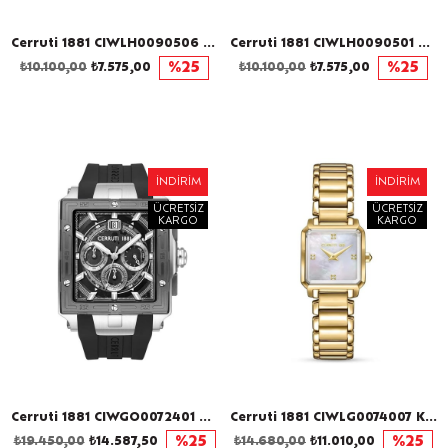
Cerruti 1881 CIWLH0090506 Kadın Kol Saati
Cerruti 1881 CIWLH0090501 Kadın Kol Saati
₺10.100,00
₺7.575,00
%25
₺10.100,00
₺7.575,00
%25
İNDIRIM
İNDIRIM
ÜCRETSIZ
ÜCRETSIZ
KARGO
KARGO
Cerruti 1881 CIWGO0072401 Erkek Kol Saati
Cerruti 1881 CIWLG0074007 Kadın Kol Saati
₺19.450,00
₺14.587,50
%25
₺14.680,00
₺11.010,00
%25