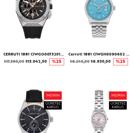
CERRUTI 1881 CIWGO0073201 Erkek Kol Saati
Cerruti 1881 CIWGH0090602 Erkek Kol Saati
₺17.390,00
₺13.042,50
%25
₺9.240,00
₺6.930,00
%25
İNDIRIM
İNDIRIM
ÜCRETSIZ
ÜCRETSIZ
KARGO
KARGO