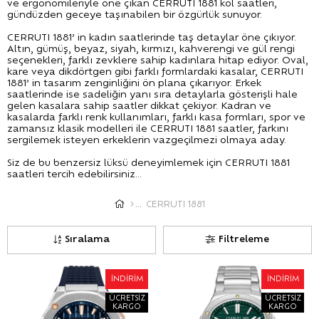
ve ergonomileriyle öne çıkan CERRUTI 1881 kol saatleri,
gündüzden geceye taşınabilen bir özgürlük sunuyor.
CERRUTI 1881’ in kadın saatlerinde taş detaylar öne çıkıyor.
Altın, gümüş, beyaz, siyah, kırmızı, kahverengi ve gül rengi
seçenekleri, farklı zevklere sahip kadınlara hitap ediyor. Oval,
kare veya dikdörtgen gibi farklı formlardaki kasalar, CERRUTI
1881’ in tasarım zenginliğini ön plana çıkarıyor. Erkek
saatlerinde ise sadeliğin yanı sıra detaylarla gösterişli hale
gelen kasalara sahip saatler dikkat çekiyor. Kadran ve
kasalarda farklı renk kullanımları, farklı kasa formları, spor ve
zamansız klasik modelleri ile CERRUTI 1881 saatler, farkını
sergilemek isteyen erkeklerin vazgeçilmezi olmaya aday.
Siz de bu benzersiz lüksü deneyimlemek için CERRUTI 1881
saatleri tercih edebilirsiniz...
CERRUTI 1881
Sıralama
Filtreleme
İNDIRIM
İNDIRIM
ÜCRETSIZ
ÜCRETSIZ
KARGO
KARGO