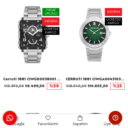
FIRSAT
İNDIRIM
ÜRÜNÜ
ÜCRETSIZ
İNDIRIM
KARGO
ÜCRETSIZ
KARGO
Cerruti 1881 CIWGK0038001 Erkek Kol Saati
CERRUTI 1881 CIWGA0043103 Erkek Kol Saati
₺15.970,00
₺6.499,00
%59
₺19.540,00
₺14.655,00
%25
İNDIRIM
İNDIRIM
Anasayfa
Favorilerim
Sepetim
Üye Girişi
ÜCRETSIZ
ÜCRETSIZ