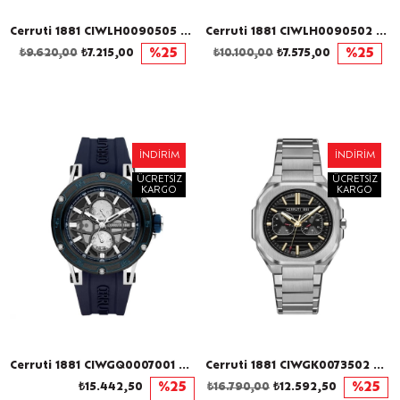
Cerruti 1881 CIWLH0090505 Kadın Kol Saati
Cerruti 1881 CIWLH0090502 Kadın Kol Saati
₺9.620,00
₺7.215,00
%25
₺10.100,00
₺7.575,00
%25
İNDIRIM
İNDIRIM
ÜCRETSIZ
ÜCRETSIZ
KARGO
KARGO
Cerruti 1881 CIWGQ0007001 Erkek Kol Saati
Cerruti 1881 CIWGK0073502 Erkek Kol Saati
₺15.442,50
%25
₺16.790,00
₺12.592,50
%25