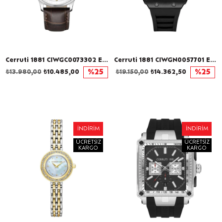
Cerruti 1881 CIWGC0073302 Erkek Kol Saati
Cerruti 1881 CIWGN0057701 Erkek Kol Saati
₺13.980,00
₺10.485,00
%25
₺19.150,00
₺14.362,50
%25
İNDIRIM
İNDIRIM
ÜCRETSIZ
ÜCRETSIZ
KARGO
KARGO