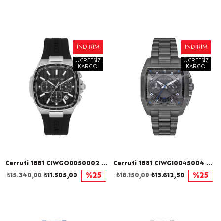
İNDIRIM
İNDIRIM
ÜCRETSIZ
ÜCRETSIZ
KARGO
KARGO
Cerruti 1881 CIWGO0050002 Erkek Kol Saati
Cerruti 1881 CIWGI0045004 Erkek Kol Saati
₺15.340,00
₺11.505,00
%25
₺18.150,00
₺13.612,50
%25