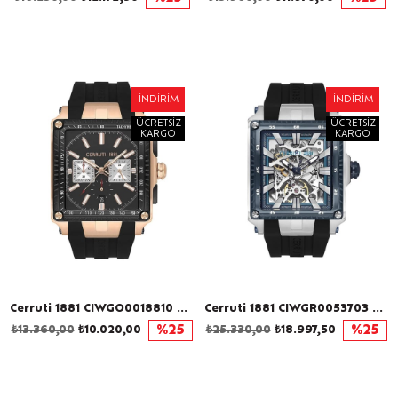
İNDIRIM
İNDIRIM
ÜCRETSIZ
ÜCRETSIZ
KARGO
KARGO
Cerruti 1881 CIWGO0018810 Erkek Kol Saati
Cerruti 1881 CIWGR0053703 Otomatik Erkek Kol Saati
₺13.360,00
₺10.020,00
%25
₺25.330,00
₺18.997,50
%25