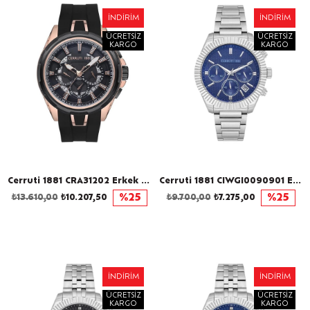
İNDIRIM
İNDIRIM
ÜCRETSIZ
ÜCRETSIZ
KARGO
KARGO
Cerruti 1881 CRA31202 Erkek Kol Saati
Cerruti 1881 CIWGI0090901 Erkek Kol Saati
₺13.610,00
₺10.207,50
%25
₺9.700,00
₺7.275,00
%25
İNDIRIM
İNDIRIM
ÜCRETSIZ
ÜCRETSIZ
KARGO
KARGO