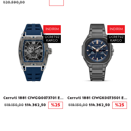
₺20.590,00
İNDIRIM
İNDIRIM
ÜCRETSIZ
ÜCRETSIZ
KARGO
KARGO
Cerruti 1881 CIWGQ0073701 Erkek Kol Saati
Cerruti 1881 CIWGK0073501 Erkek Kol Saati
₺19.150,00
₺14.362,50
%25
₺19.150,00
₺14.362,50
%25