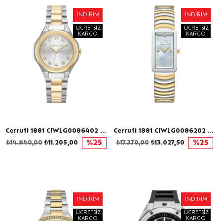
İNDIRIM
İNDIRIM
ÜCRETSIZ
ÜCRETSIZ
KARGO
KARGO
Cerruti 1881 CIWLG0086402 Kadın Kol Saati
Cerruti 1881 CIWLG0086202 Kadın Kol Saati
₺14.940,00
₺11.205,00
%25
₺17.370,00
₺13.027,50
%25
İNDIRIM
İNDIRIM
ÜCRETSIZ
ÜCRETSIZ
KARGO
KARGO