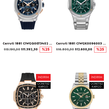
Cerruti 1881 CIWGQ0073402 Erkek Kol Saati
Cerruti 1881 CIWGK0096003 Erkek Kol Saati
₺15.190,00
₺11.392,50
%25
₺16.800,00
₺12.600,00
%25
İNDIRIM
İNDIRIM
ÜCRETSIZ
ÜCRETSIZ
KARGO
KARGO