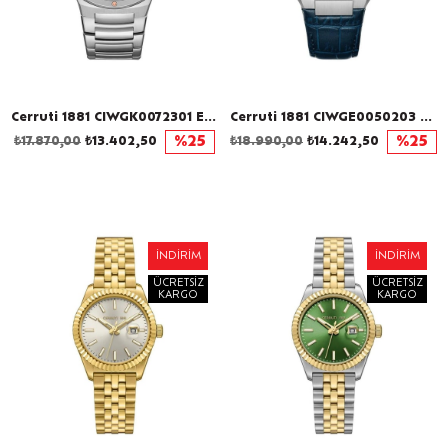
Cerruti 1881 CIWGK0072301 Erkek Kol Saati
Cerruti 1881 CIWGE0050203 Otomatik Erkek Kol Saati
₺17.870,00
₺13.402,50
%25
₺18.990,00
₺14.242,50
%25
İNDIRIM
İNDIRIM
ÜCRETSIZ
ÜCRETSIZ
KARGO
KARGO