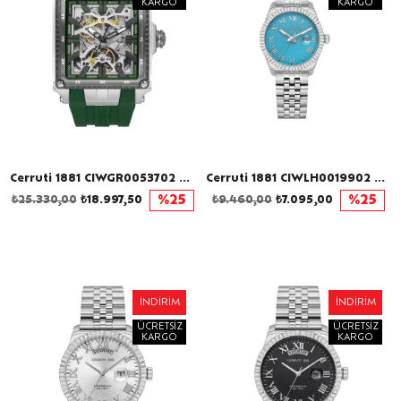
KARGO
KARGO
Cerruti 1881 CIWGR0053702 Otomatik Erkek Kol Saati
Cerruti 1881 CIWLH0019902 Kadın Kol Saati
₺25.330,00
₺18.997,50
%25
₺9.460,00
₺7.095,00
%25
İNDIRIM
İNDIRIM
ÜCRETSIZ
ÜCRETSIZ
KARGO
KARGO