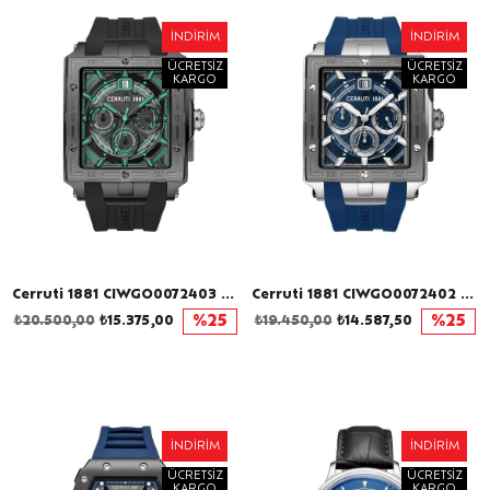
İNDIRIM
İNDIRIM
ÜCRETSIZ
ÜCRETSIZ
KARGO
KARGO
Cerruti 1881 CIWGO0072403 Erkek Kol Saati
Cerruti 1881 CIWGO0072402 Erkek Kol Saati
₺20.500,00
₺15.375,00
%25
₺19.450,00
₺14.587,50
%25
İNDIRIM
İNDIRIM
ÜCRETSIZ
ÜCRETSIZ
KARGO
KARGO