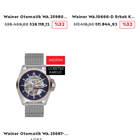
Wainer Otomatik WA.25980-E Erkek Kol Saati
Wainer WA.10666-D Erkek Kol Saati
₺38.409,00
₺26.118,12
%32
₺17.419,00
₺11.844,92
%32
İNDIRIM
ÜCRETSIZ
KARGO
Wainer Otomatik WA.25687-B Erkek Kol Saati