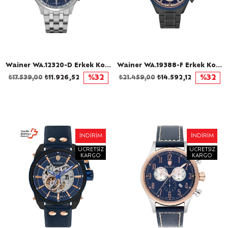
Wainer WA.12320-D Erkek Kol Saati
Wainer WA.19388-F Erkek Kol Saati
₺17.539,00
₺11.926,52
%32
₺21.459,00
₺14.592,12
%32
İNDIRIM
İNDIRIM
ÜCRETSIZ
ÜCRETSIZ
KARGO
KARGO