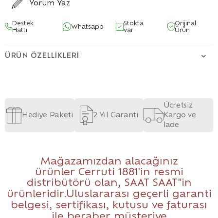
Yorum Yaz
Destek
Stokta
Orijinal
Whatsapp
Hattı
var
Ürün
ÜRÜN ÖZELLIKLERI
Ücretsiz
Hediye Paketi
2 Yıl Garanti
Kargo ve
İade
Mağazamızdan alacağınız
ürünler Cerruti 1881'in resmi
distribütörü olan,
SAAT SAAT
"in
ürünleridir.Uluslararası geçerli garanti
belgesi, sertifikası, kutusu ve faturası
ile beraber müşteriye