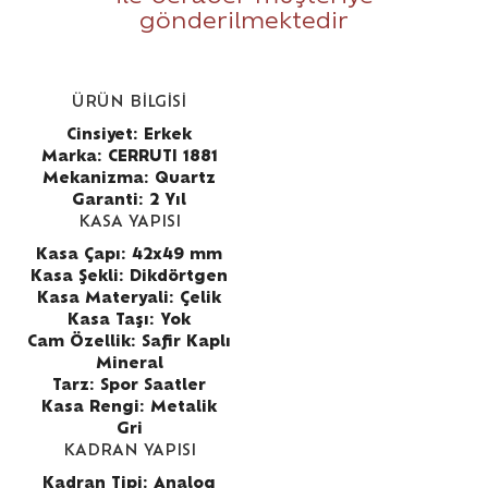
gönderilmektedir
ÜRÜN BİLGİSİ
Cinsiyet: Erkek
Marka: CERRUTI 1881
Mekanizma: Quartz
Garanti: 2 Yıl
KASA YAPISI
Kasa Çapı: 42x49 mm
Kasa Şekli: Dikdörtgen
Kasa Materyali: Çelik
Kasa Taşı: Yok
Cam Özellik: Safir Kaplı
Mineral
Tarz: Spor Saatler
Kasa Rengi: Metalik
Gri
KADRAN YAPISI
Kadran Tipi: Analog