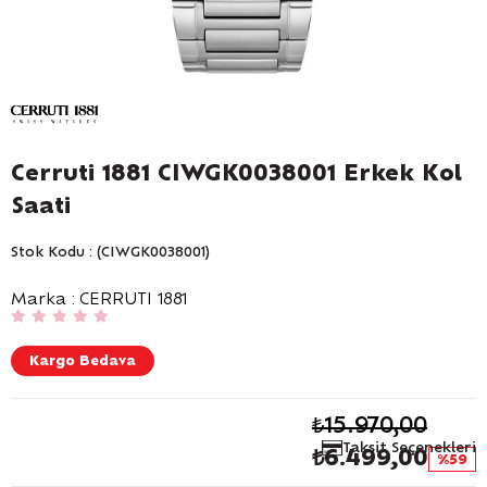
Cerruti 1881 CIWGK0038001 Erkek Kol
Saati
Stok Kodu
(CIWGK0038001)
Marka
:
CERRUTI 1881
Kargo Bedava
₺15.970,00
Taksit Seçenekleri
₺6.499,00
59