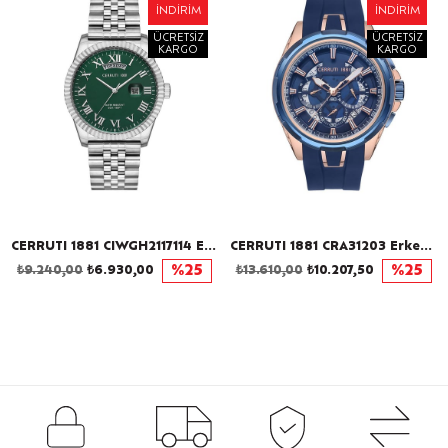
İNDIRIM
İNDIRIM
ÜCRETSIZ
ÜCRETSIZ
KARGO
KARGO
CERRUTI 1881 CIWGH2117114 Erkek Kol Saati
CERRUTI 1881 CRA31203 Erkek Kol Saati
₺9.240,00
₺6.930,00
%25
₺13.610,00
₺10.207,50
%25