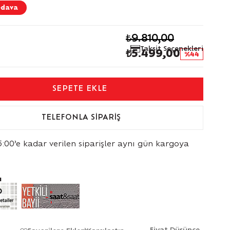
edava
₺9.810,00
Taksit Seçenekleri
₺5.499,00
44
TELEFONLA SIPARIŞ
5:00’e kadar verilen siparişler aynı gün kargoya
ı