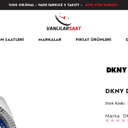
%100 ORJİNAL - VADE FARKSIZ 3 TAKSİT -
AYNI GÜN KARGO!
N SAATLERİ
MARKALAR
FIRSAT ÜRÜNLERİ
D
DKNY D
Stok Kodu
Marka
:
D