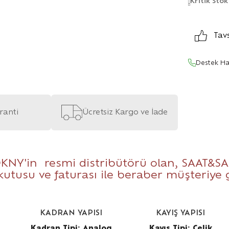
Kritik Stok
Tav
Destek Ha
aranti
Ücretsiz Kargo ve İade
KNY'in resmi distribütörü olan,
SAAT&SA
 kutusu ve faturası ile beraber müşteriye
KADRAN YAPISI
KAYIŞ YAPISI
Kadran Tipi: Analog
Kayış Tipi: Çelik