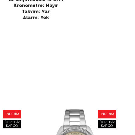
Kronometre: Hayır
Takvim: Var
Alarm: Yok
İNDIRIM
İNDIRIM
ÜCRETSIZ
ÜCRETSIZ
KARGO
KARGO