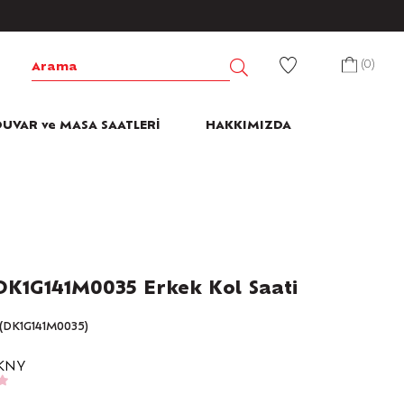
0
UVAR ve MASA SAATLERİ
HAKKIMIZDA
K1G141M0035 Erkek Kol Saati
(DK1G141M0035)
KNY