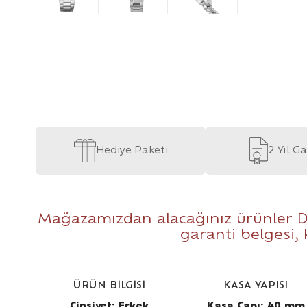
Hediye Paketi
2 Yıl G
Mağazamızdan alacağınız ürünler D
garanti belgesi,
ÜRÜN BİLGİSİ
KASA YAPISI
Cinsiyet: Erkek
Kasa Çapı: 40 mm