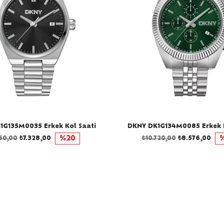
1G135M0035 Erkek Kol Saati
DKNY DK1G134M0085 Erkek K
160,00
₺7.328,00
%20
₺10.720,00
₺8.576,00