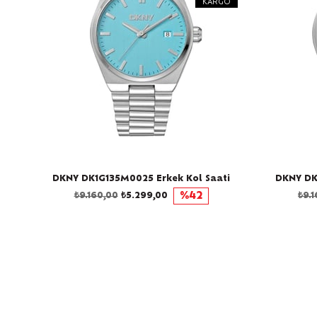
KARGO
DKNY DK1G135M0025 Erkek Kol Saati
DKNY DK
₺9.160,00
₺5.299,00
%42
₺9.