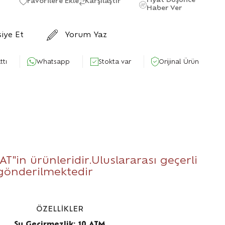
Fiyat Düşünce
Favorilere Ekle
Karşılaştır
Haber Ver
siye Et
Yorum Yaz
ttı
Whatsapp
Stokta var
Orijinal Ürün
AT
"in ürünleridir.Uluslararası geçerli
 gönderilmektedir
ÖZELLİKLER
Su Geçirmezlik: 10 ATM