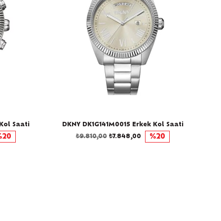
ol Saati
DKNY DK1G141M0015 Erkek Kol Saati
%20
₺9.810,00
₺7.848,00
%20