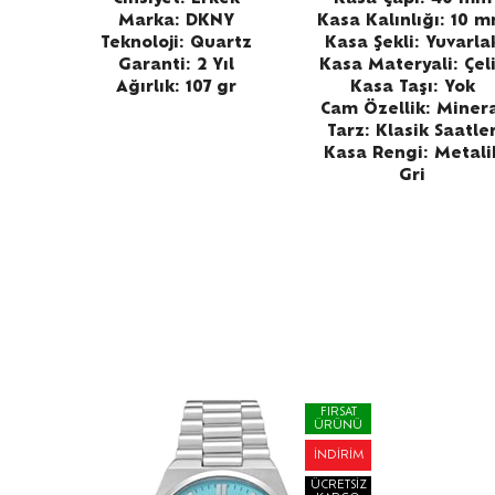
Marka: DKNY
Kasa Kalınlığı: 10 
Teknoloji: Quartz
Kasa Şekli: Yuvarla
Garanti: 2 Yıl
Kasa Materyali: Çel
Ağırlık: 107 gr
Kasa Taşı: Yok
Cam Özellik: Miner
Tarz: Klasik Saatle
Kasa Rengi: Metali
Gri
FIRSAT
ÜRÜNÜ
İNDIRIM
ÜCRETSIZ