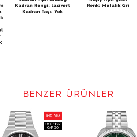
mm
Kadran Rengi:
Lacivert
Renk:
Metalik Gri
k
Kadran Taşı: Yok
ik
al
r
k
BENZER ÜRÜNLER
İNDIRIM
ÜCRETSIZ
KARGO