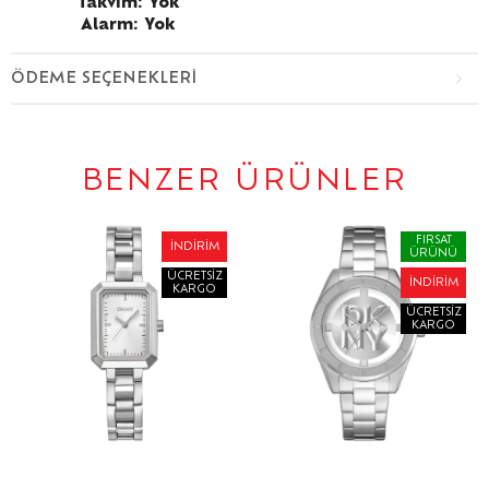
Takvim: Yok
Alarm: Yok
ÖDEME SEÇENEKLERI
BENZER ÜRÜNLER
FIRSAT
İNDIRIM
ÜRÜNÜ
ÜCRETSIZ
İNDIRIM
KARGO
ÜCRETSIZ
KARGO