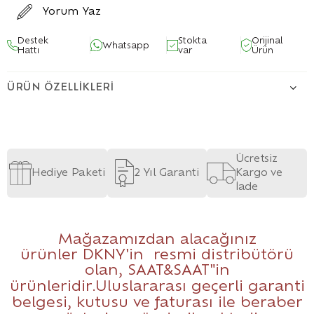
Yorum Yaz
Destek
Stokta
Orijinal
Whatsapp
Hattı
var
Ürün
ÜRÜN ÖZELLIKLERI
Ücretsiz
Hediye Paketi
2 Yıl Garanti
Kargo ve
İade
Mağazamızdan alacağınız
ürünler DKNY'in resmi distribütörü
olan,
SAAT&SAAT
"in
ürünleridir.Uluslararası geçerli garanti
belgesi, kutusu ve faturası ile beraber