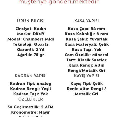
müşteriye gönderilmektedir
ÜRÜN BİLGİSİ
KASA YAPISI
Cinsiyet: Kadın
Kasa Çapı: 34 mm
Marka: DKNY
Kasa Kalınlığı: 8 mm
Model: Chambers Midi
Kasa Şekli: Yuvarlak
Teknoloji: Quartz
Kasa Materyali: Çelik
Garanti: 2 Yıl
Kasa Taşı: Yok
Ağırlık: 76 gr
Cam Özellik: Mineral
Tarz: Klasik Saatler
Kasa Rengi: Altın
Rengi/Metalik Gri
KADRAN YAPISI
KAYIŞ YAPISI
Kadran Tipi: Analog
Kayış Tipi: Çelik
Kadran Rengi: Yeşil
Renk: Altın Rengi /
Kadran Taşı: Yok
Metalik Gri
ÖZELLİKLER
Su Geçirmezlik: 5 ATM
Kronometre: Hayır