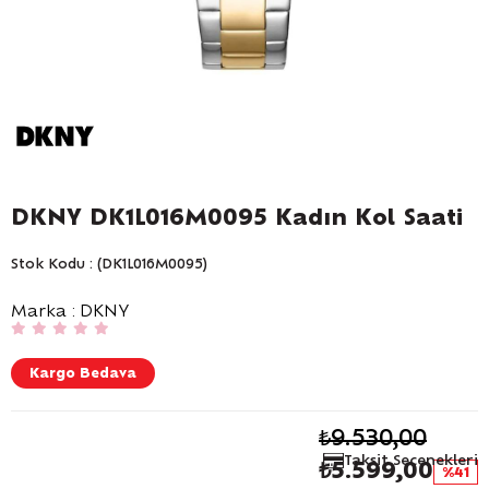
DKNY DK1L016M0095 Kadın Kol Saati
Stok Kodu
(DK1L016M0095)
Marka
:
DKNY
Kargo Bedava
₺9.530,00
Taksit Seçenekleri
₺5.599,00
41