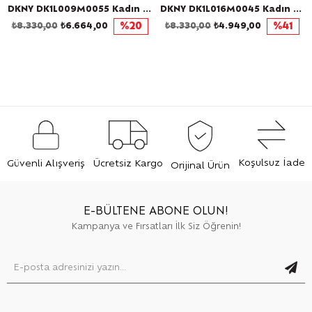
DKNY DK1L009M0055 Kadın Kol Saati
DKNY DK1L016M0045 Kadın Kol Saati
₺8.330,00
₺6.664,00
%20
₺8.330,00
₺4.949,00
%41
Koşulsuz İade
Güvenli Alışveriş
Ücretsiz Kargo
Orijinal Ürün
E-BÜLTENE ABONE OLUN!
Kampanya ve Fırsatları İlk Siz Öğrenin!