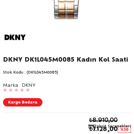
DKNY DK1L045M0085 Kadın Kol Saati
Stok Kodu
(DK1L045M0085)
Marka
:
DKNY
Kargo Bedava
₺8.910,00
Taksit Seçenekleri
₺7.128,00
20