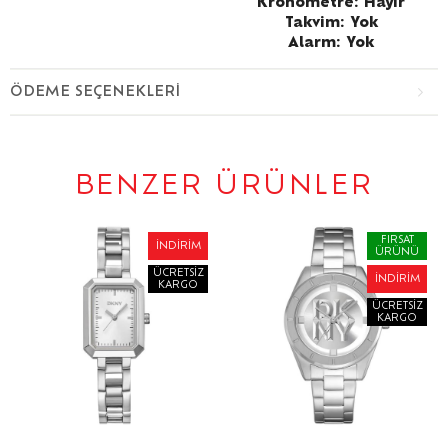
Kronometre: Hayır
Takvim: Yok
Alarm: Yok
ÖDEME SEÇENEKLERI
BENZER ÜRÜNLER
FIRSAT
İNDIRIM
ÜRÜNÜ
ÜCRETSIZ
İNDIRIM
KARGO
ÜCRETSIZ
KARGO