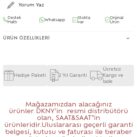
Yorum Yaz
Destek
Stokta
Orijinal
Whatsapp
Hattı
var
Ürün
ÜRÜN ÖZELLIKLERI
Ücretsiz
Hediye Paketi
2 Yıl Garanti
Kargo ve
İade
Mağazamızdan alacağınız
ürünler DKNY'in resmi distribütörü
olan,
SAAT&SAAT
"in
ürünleridir.Uluslararası geçerli garanti
belgesi, kutusu ve faturası ile beraber