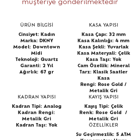
müşteriye gönderilmektedir
ÜRÜN BİLGİSİ
KASA YAPISI
Cinsiyet: Kadın
Kasa Çapı: 32 mm
Marka: DKNY
Kasa Kalınlığı: 4 mm
Model: Downtown
Kasa Şekli: Yuvarlak
Midi
Kasa Materyali: Çelik
Teknoloji: Quartz
Kasa Taşı: Yok
Garanti: 2 Yıl
Cam Özellik: Mineral
Ağırlık: 67 gr
Tarz: Klasik Saatler
Kasa
Rengi: Rose Gold /
Metalik Gri
KADRAN YAPISI
KAYIŞ YAPISI
Kadran Tipi: Analog
Kayış Tipi: Çelik
Kadran Rengi:
Renk:
Rose Gold
/
Metalik Gri
Metalik Gri
Kadran Taşı: Yok
ÖZELLİKLER
Su Geçirmezlik: 5 ATM