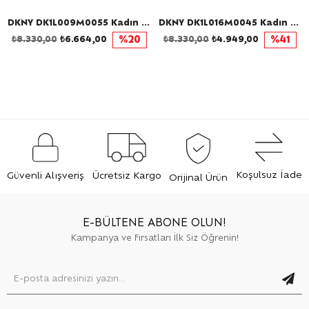
DKNY DK1L009M0055 Kadın Kol Saati
DKNY DK1L016M0045 Kadın Kol Saati
₺8.330,00
₺6.664,00
%20
₺8.330,00
₺4.949,00
%41
Koşulsuz İade
Güvenli Alışveriş
Ücretsiz Kargo
Orijinal Ürün
E-BÜLTENE ABONE OLUN!
Kampanya ve Fırsatları İlk Siz Öğrenin!