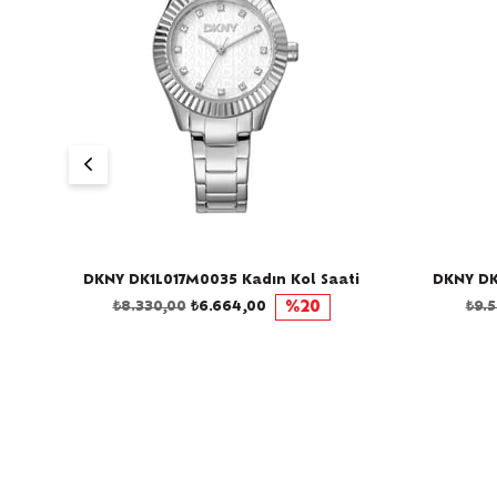
GO
ti
DKNY DK1L017M0035 Kadın Kol Saati
DKNY DK
₺8.330,00
₺6.664,00
%20
₺9.