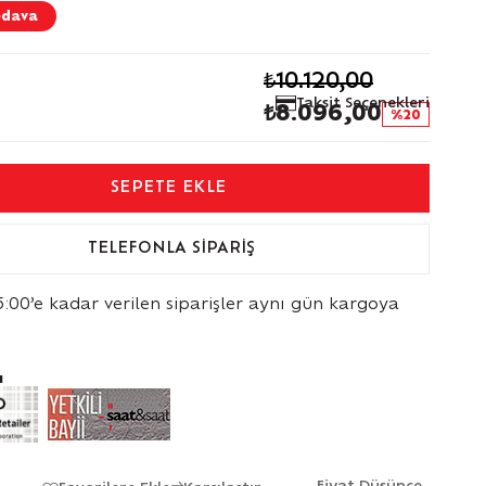
edava
₺10.120,00
Taksit Seçenekleri
₺8.096,00
20
TELEFONLA SIPARIŞ
5:00’e kadar verilen siparişler aynı gün kargoya
ı