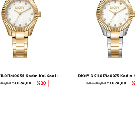
1L017M0055 Kadın Kol Saati
DKNY DK1L017M0075 Kadın K
530,00
₺7.624,00
%20
₺9.530,00
₺7.624,00
%