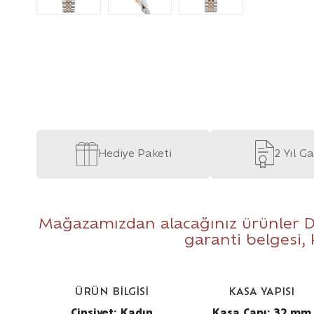
Hediye Paketi
2 Yıl G
Mağazamızdan alacağınız ürünler D
garanti belgesi,
ÜRÜN BİLGİSİ
KASA YAPISI
Cinsiyet: Kadın
Kasa Çapı: 32 mm