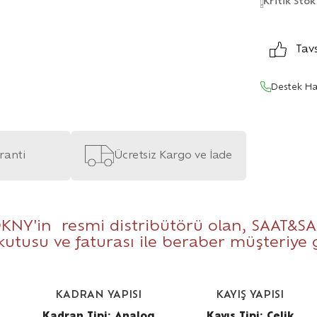
Kritik Stok
Tav
Destek Ha
aranti
Ücretsiz Kargo ve İade
KNY'in resmi distribütörü olan,
SAAT&SA
 kutusu ve faturası ile beraber müşteriye
KADRAN YAPISI
KAYIŞ YAPISI
Kadran Tipi: Analog
Kayış Tipi: Çelik