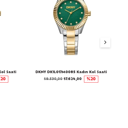
ol Saati
DKNY DK1L017M0085 Kadın Kol Saati
D
20
₺9.530,00
₺7.624,00
%20