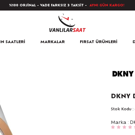
%100 ORJİNAL - VADE FARKSIZ 3 TAKSİT -
AYNI GÜN KARGO!
N SAATLERİ
MARKALAR
FIRSAT ÜRÜNLERİ
D
DKNY D
Stok Kodu
Marka
:
D