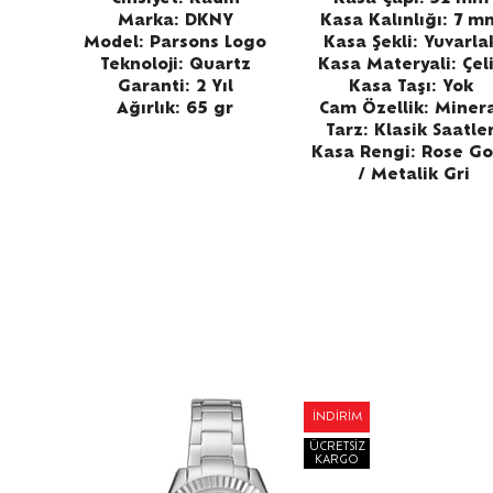
Marka: DKNY
Kasa Kalınlığı: 7 m
Model: Parsons Logo
Kasa Şekli: Yuvarla
Teknoloji: Quartz
Kasa Materyali: Çel
Garanti: 2 Yıl
Kasa Taşı: Yok
Ağırlık: 65 gr
Cam Özellik: Miner
Tarz: Klasik Saatle
Kasa Rengi: Rose Go
/ Metalik Gri
AT
İNDIRIM
NÜ
ÜCRETSIZ
RIM
KARGO
SIZ