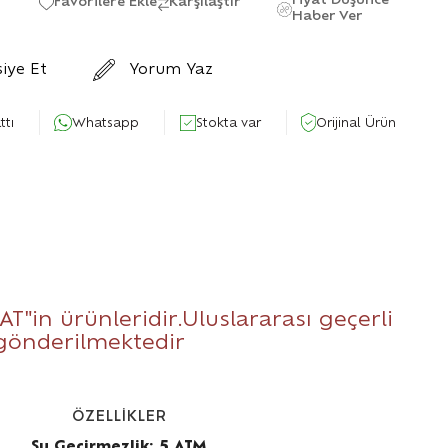
Fiyat Düşünce
Favorilere Ekle
Karşılaştır
Haber Ver
siye Et
Yorum Yaz
ttı
Whatsapp
Stokta var
Orijinal Ürün
AT
"in ürünleridir.Uluslararası geçerli
 gönderilmektedir
ÖZELLİKLER
Su Geçirmezlik: 5 ATM