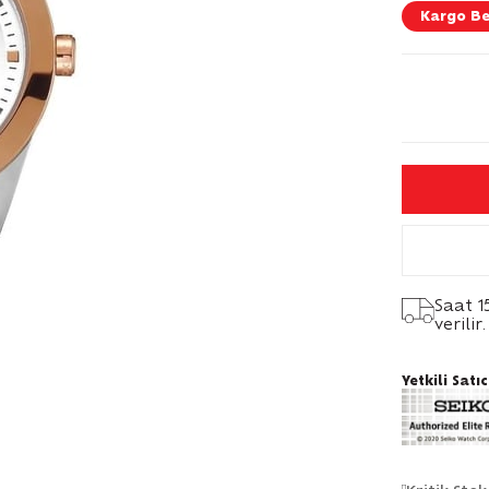
Kargo B
Saat 1
verilir.
Yetkili Satıc