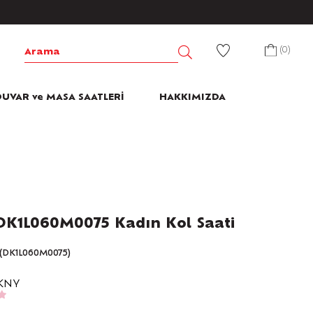
0
UVAR ve MASA SAATLERİ
HAKKIMIZDA
K1L060M0075 Kadın Kol Saati
(DK1L060M0075)
KNY