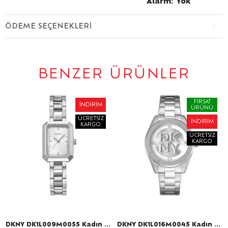
Alarm: Yok
ÖDEME SEÇENEKLERI
BENZER ÜRÜNLER
FIRSAT
İNDIRIM
ÜRÜNÜ
ÜCRETSIZ
İNDIRIM
KARGO
ÜCRETSIZ
KARGO
DKNY DK1L009M0055 Kadın Kol Saati
DKNY DK1L016M0045 Kadın Kol Saati