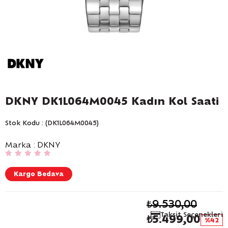
DKNY DK1L064M0045 Kadın Kol Saati
Stok Kodu
(DK1L064M0045)
Marka
:
DKNY
Kargo Bedava
₺9.530,00
Taksit Seçenekleri
₺5.499,00
42