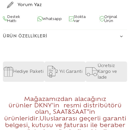
Yorum Yaz
Destek
Stokta
Orijinal
Whatsapp
Hattı
var
Ürün
ÜRÜN ÖZELLIKLERI
Ücretsiz
Hediye Paketi
2 Yıl Garanti
Kargo ve
İade
Mağazamızdan alacağınız
ürünler DKNY'in resmi distribütörü
olan,
SAAT&SAAT
"in
ürünleridir.Uluslararası geçerli garanti
belgesi, kutusu ve faturası ile beraber