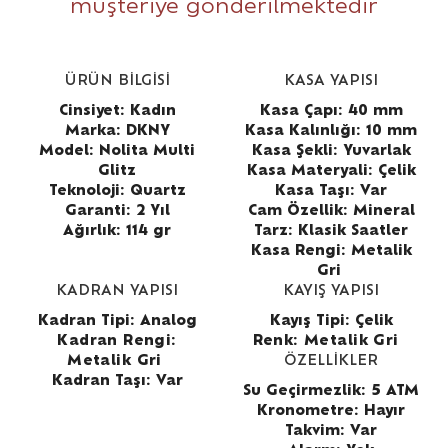
müşteriye gönderilmektedir
ÜRÜN BİLGİSİ
KASA YAPISI
Cinsiyet: Kadın
Kasa Çapı: 40 mm
Marka: DKNY
Kasa Kalınlığı: 10 mm
Model: Nolita Multi
Kasa Şekli: Yuvarlak
Glitz
Kasa Materyali: Çelik
Teknoloji: Quartz
Kasa Taşı: Var
Garanti: 2 Yıl
Cam Özellik: Mineral
Ağırlık: 114 gr
Tarz: Klasik Saatler
Kasa Rengi: Metalik
Gri
KADRAN YAPISI
KAYIŞ YAPISI
Kadran Tipi: Analog
Kayış Tipi: Çelik
Kadran Rengi:
Renk:
Metalik Gri
Metalik Gri
ÖZELLİKLER
Kadran Taşı: Var
Su Geçirmezlik: 5 ATM
Kronometre: Hayır
Takvim: Var