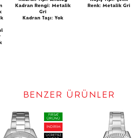
m
Kadran Rengi: Metalik
Renk: Metalik Gri
k
Gri
ik
Kadran Taşı: Yok
al
r
k
BENZER ÜRÜNLER
FIRSAT
ÜRÜNÜ
İNDIRIM
ÜCRETSIZ