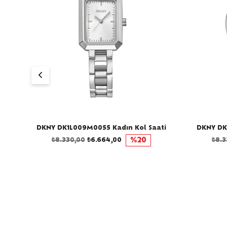
ti
DKNY DK1L009M0055 Kadın Kol Saati
DKNY DK
₺8.330,00
₺6.664,00
%20
₺8.3