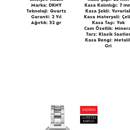
Marka: DKNY
Kasa Kalınlığı: 7 m
Teknoloji: Quartz
Kasa Şekli: Yuvarla
Garanti: 2 Yıl
Kasa Materyali: Çel
Ağırlık: 32 gr
Kasa Taşı: Yok
Cam Özellik: Miner
Tarz: Klasik Saatle
Kasa Rengi: Metali
Gri
RIM
İNDIRIM
SIZ
ÜCRETSIZ
GO
KARGO