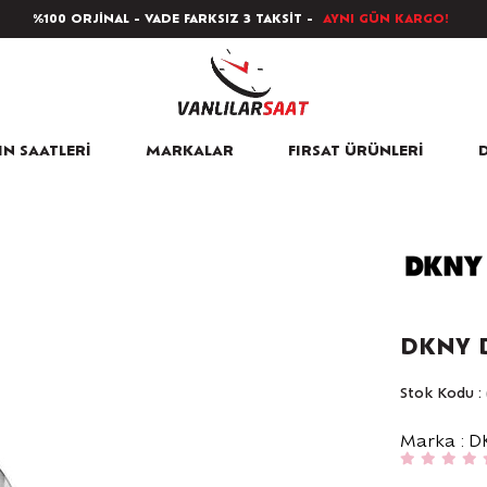
%100 ORJİNAL - VADE FARKSIZ 3 TAKSİT -
AYNI GÜN KARGO!
N SAATLERİ
MARKALAR
FIRSAT ÜRÜNLERİ
D
DKNY D
Stok Kodu
Marka
:
D