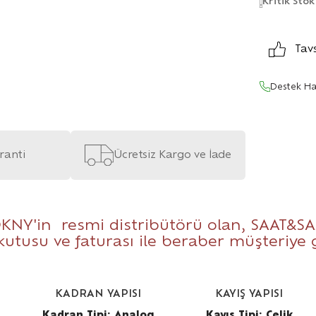
Kritik Stok
Tav
Destek Ha
aranti
Ücretsiz Kargo ve İade
KNY'in resmi distribütörü olan,
SAAT&SA
 kutusu ve faturası ile beraber müşteriye
KADRAN YAPISI
KAYIŞ YAPISI
Kadran Tipi: Analog
Kayış Tipi: Çelik