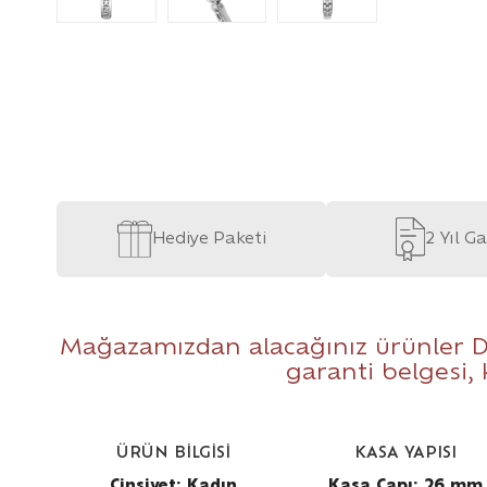
Hediye Paketi
2 Yıl G
Mağazamızdan alacağınız ürünler D
garanti belgesi,
ÜRÜN BİLGİSİ
KASA YAPISI
Cinsiyet: Kadın
Kasa Çapı: 26 mm