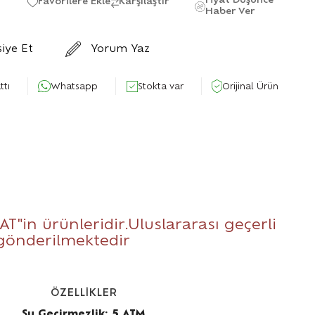
Fiyat Düşünce
Favorilere Ekle
Karşılaştır
Haber Ver
siye Et
Yorum Yaz
ttı
Whatsapp
Stokta var
Orijinal Ürün
AT
"in ürünleridir.Uluslararası geçerli
 gönderilmektedir
ÖZELLİKLER
Su Geçirmezlik: 5 ATM