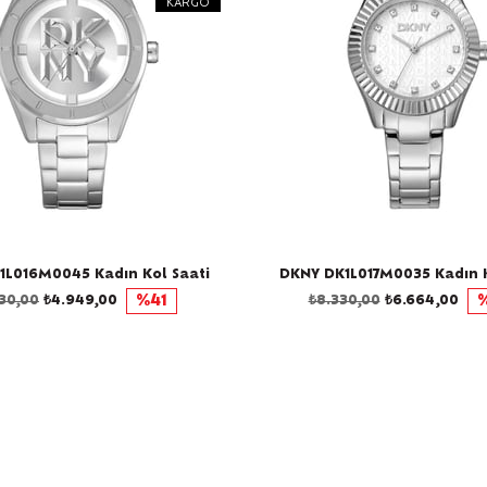
KARGO
1L016M0045 Kadın Kol Saati
DKNY DK1L017M0035 Kadın K
30,00
₺4.949,00
%41
₺8.330,00
₺6.664,00