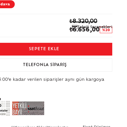
edava
₺8.320,00
Taksit Seçenekleri
₺6.656,00
20
TELEFONLA SIPARIŞ
5:00’e kadar verilen siparişler aynı gün kargoya
ı