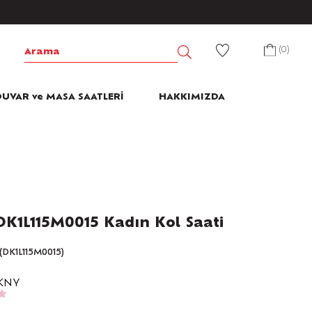
0
UVAR ve MASA SAATLERİ
HAKKIMIZDA
K1L115M0015 Kadın Kol Saati
(DK1L115M0015)
KNY