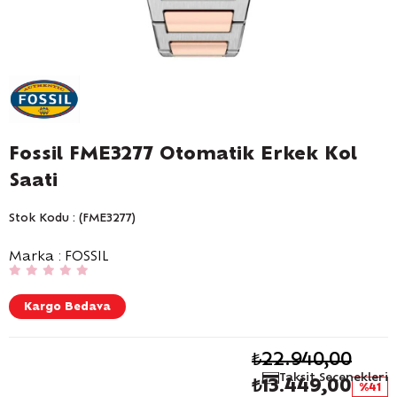
Fossil FME3277 Otomatik Erkek Kol
Saati
Stok Kodu
(FME3277)
Marka
:
FOSSIL
Kargo Bedava
₺22.940,00
Taksit Seçenekleri
₺13.449,00
41