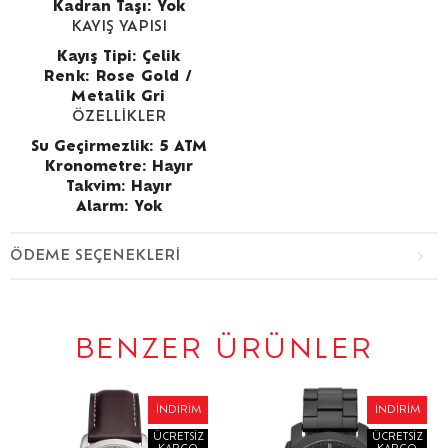
Kadran Taşı: Yok
KAYIŞ YAPISI
Kayış Tipi: Çelik
Renk:
Rose Gold /
Metalik Gri
ÖZELLİKLER
Su Geçirmezlik: 5 ATM
Kronometre: Hayır
Takvim: Hayır
Alarm: Yok
ÖDEME SEÇENEKLERI
BENZER ÜRÜNLER
İNDIRIM
İNDIRIM
ÜCRETSIZ
ÜCRETSIZ