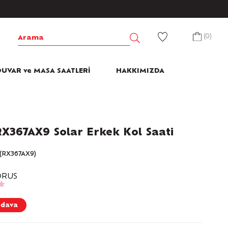
0
UVAR ve MASA SAATLERİ
HAKKIMIZDA
RX367AX9 Solar Erkek Kol Saati
(RX367AX9)
ORUS
edava