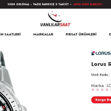
%100 ORJİNAL - VADE FARKSIZ 3 TAKSİT -
AYNI GÜN KARGO!
N SAATLERİ
MARKALAR
FIRSAT ÜRÜNLERİ
D
Lorus 
Stok Kodu
Marka
:
L
Kargo B