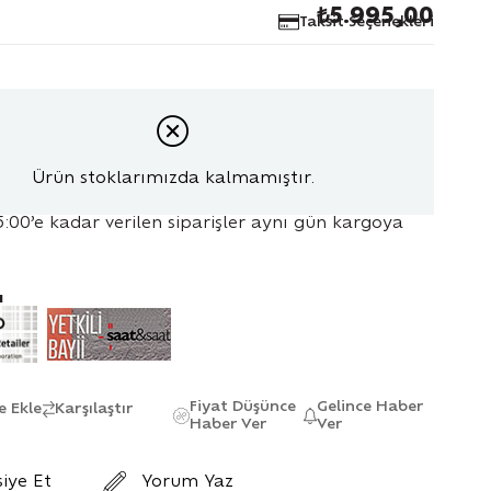
₺5.995,00
Taksit Seçenekleri
Ürün stoklarımızda kalmamıştır.
5:00’e kadar verilen siparişler aynı gün kargoya
ı
Fiyat Düşünce
Gelince Haber
e Ekle
Karşılaştır
Haber Ver
Ver
siye Et
Yorum Yaz