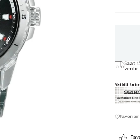
Saat 1
verilir.
Yetkili Satıc
Favoriler
Tav