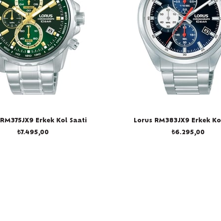
 RM375JX9 Erkek Kol Saati
Lorus RM383JX9 Erkek Kol
₺7.495,00
₺6.295,00