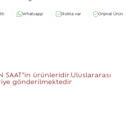
ttı
Whatsapp
Stokta var
Orijinal Ürün
N SAAT
"in ürünleridir.Uluslararası
eriye gönderilmektedir