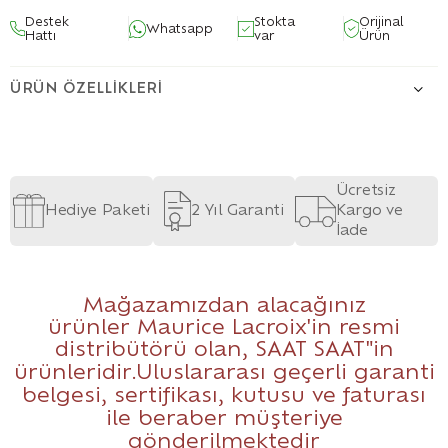
Destek
Stokta
Orijinal
Whatsapp
Hattı
var
Ürün
ÜRÜN ÖZELLIKLERI
Ücretsiz
Hediye Paketi
2 Yıl Garanti
Kargo ve
İade
Mağazamızdan alacağınız
ürünler Maurice Lacroix'in resmi
distribütörü olan,
SAAT SAAT
"in
ürünleridir.Uluslararası geçerli garanti
belgesi, sertifikası, kutusu ve faturası
ile beraber müşteriye
gönderilmektedir