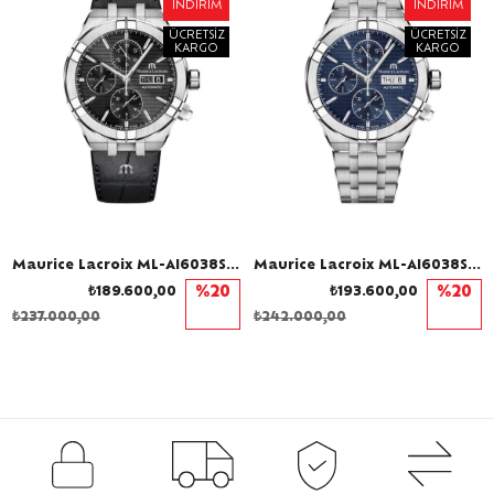
İNDIRIM
İNDIRIM
ÜCRETSIZ
ÜCRETSIZ
KARGO
KARGO
Maurice Lacroix ML-AI6038SS001330-1 Erkek Kol Saati
Maurice Lacroix ML-AI6038SS002430-1 Erkek Kol Saati
₺189.600,00
%20
₺193.600,00
%20
₺237.000,00
₺242.000,00