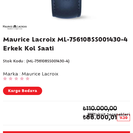
Maurice Lacroix ML-756108SS001430-4
Erkek Kol Saati
Stok Kodu
(ML-756108SS001430-4)
Marka
:
Maurice Lacroix
Kargo Bedava
₺110.000,00
Taksit Seçenekleri
₺88.000,01
20