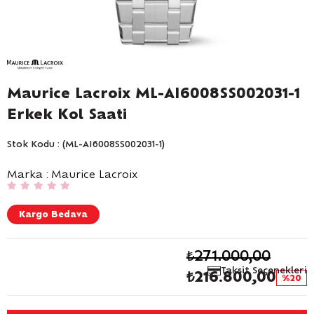
Maurice Lacroix ML-AI6008SS002031-1
Erkek Kol Saati
Stok Kodu
(ML-AI6008SS002031-1)
Marka
:
Maurice Lacroix
Kargo Bedava
₺271.000,00
Taksit Seçenekleri
₺216.800,00
20