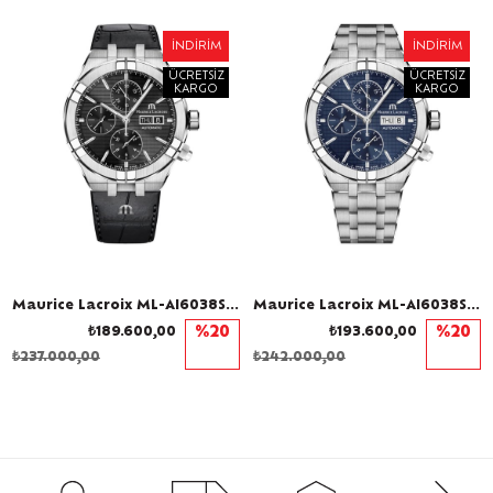
İNDIRIM
İNDIRIM
ÜCRETSIZ
ÜCRETSIZ
KARGO
KARGO
Maurice Lacroix ML-AI6038SS001330-1 Erkek Kol Saati
Maurice Lacroix ML-AI6038SS002430-1 Erkek Kol Saati
₺189.600,00
%20
₺193.600,00
%20
₺237.000,00
₺242.000,00