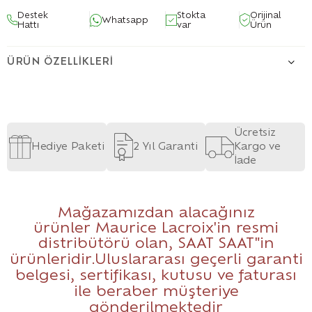
Destek
Stokta
Orijinal
Whatsapp
Hattı
var
Ürün
ÜRÜN ÖZELLIKLERI
Ücretsiz
Hediye Paketi
2 Yıl Garanti
Kargo ve
İade
Mağazamızdan alacağınız
ürünler Maurice Lacroix'in resmi
distribütörü olan,
SAAT SAAT
"in
ürünleridir.Uluslararası geçerli garanti
belgesi, sertifikası, kutusu ve faturası
ile beraber müşteriye
gönderilmektedir