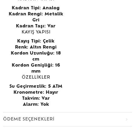
Kadran Tipi: Analog
Kadran Rengi:
Metalik
Gri
Kadran Taşı: Var
KAYIŞ YAPISI
Kayış Tipi: Çelik
Renk:
Altın Rengi
Kordon Uzunluğu: 18
cm
Kordon Genişliği: 16
mm
ÖZELLİKLER
Su Geçirmezlik: 5 ATM
Kronometre: Hayır
Takvim: Var
Alarm: Yok
ÖDEME SEÇENEKLERI