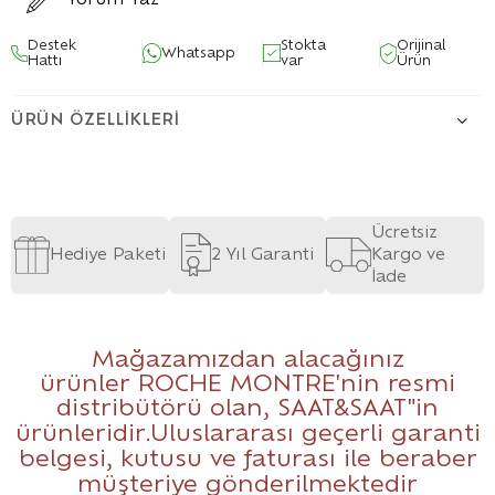
Yorum Yaz
Destek
Stokta
Orijinal
Whatsapp
Hattı
var
Ürün
ÜRÜN ÖZELLIKLERI
Ücretsiz
Hediye Paketi
2 Yıl Garanti
Kargo ve
İade
Mağazamızdan alacağınız
ürünler ROCHE MONTRE'nin resmi
distribütörü olan,
SAAT&SAAT
"in
ürünleridir.Uluslararası geçerli garanti
belgesi, kutusu ve faturası ile beraber
müşteriye gönderilmektedir