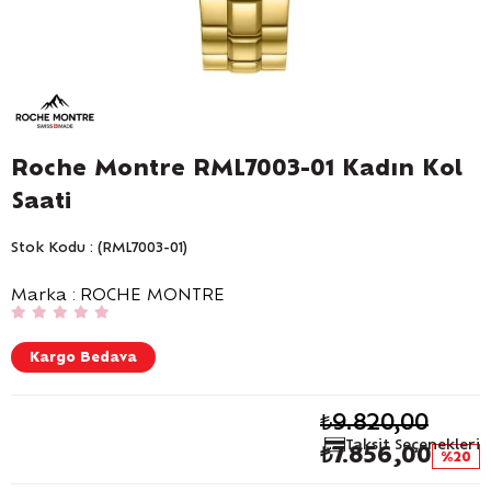
Roche Montre RML7003-01 Kadın Kol
Saati
Stok Kodu
(RML7003-01)
Marka
:
ROCHE MONTRE
Kargo Bedava
₺9.820,00
Taksit Seçenekleri
₺7.856,00
20