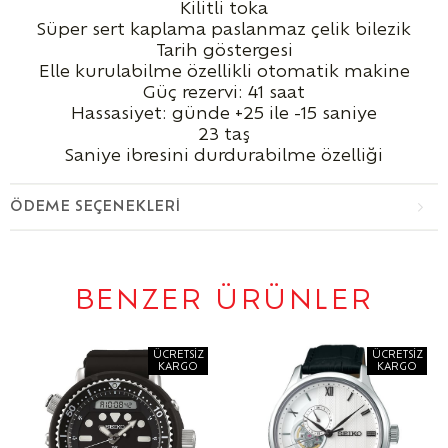
Kilitli toka
Süper sert kaplama paslanmaz çelik bilezik
Tarih göstergesi
Elle kurulabilme özellikli otomatik makine
Güç rezervi: 41 saat
Hassasiyet: günde +25 ile -15 saniye
23 taş
Saniye ibresini durdurabilme özelliği
ÖDEME SEÇENEKLERI
BENZER ÜRÜNLER
ÜCRETSIZ
ÜCRETSIZ
KARGO
KARGO