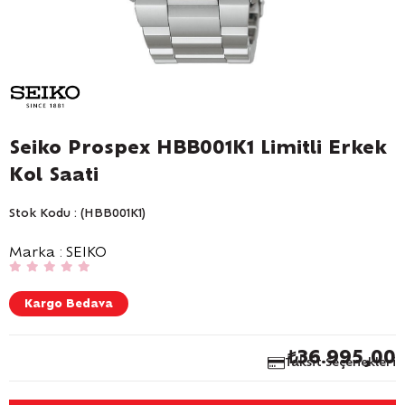
Seiko Prospex HBB001K1 Limitli Erkek
Kol Saati
Stok Kodu
(HBB001K1)
Marka
:
SEIKO
Kargo Bedava
₺36.995,00
Taksit Seçenekleri