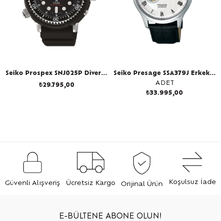
Seiko Prospex SNJ025P Divers Erkek Kol Saati
Seiko Presage SSA379J Erkek Kol Saati
ADET
₺29.795,00
₺33.995,00
Koşulsuz İade
Güvenli Alışveriş
Ücretsiz Kargo
Orijinal Ürün
E-BÜLTENE ABONE OLUN!