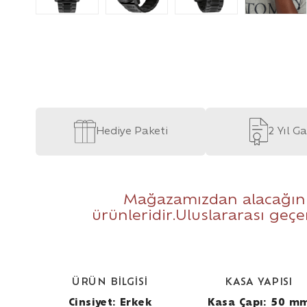
Hediye Paketi
2 Yıl G
Mağazamızdan alacağınız
ürünleridir.Uluslararası geçer
ÜRÜN BİLGİSİ
KASA YAPISI
Cinsiyet: Erkek
Kasa Çapı: 50 m