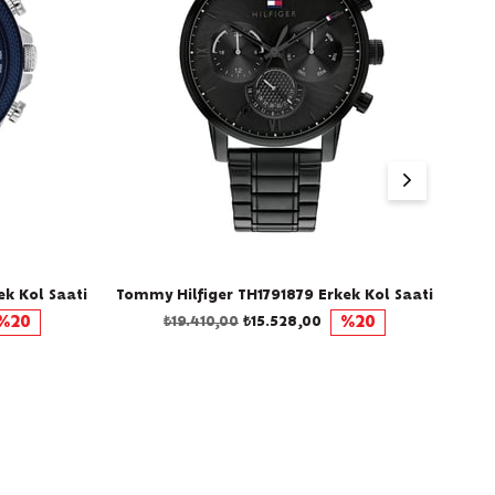
k Kol Saati
Tommy Hilfiger TH1791879 Erkek Kol Saati
Tomm
%20
₺19.410,00
₺15.528,00
%20