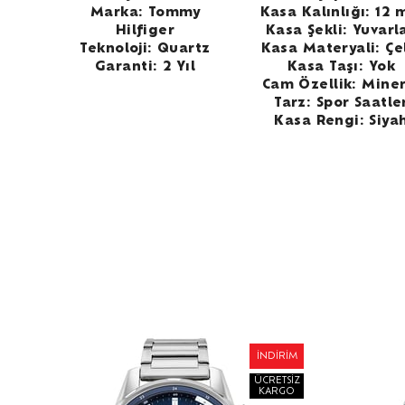
Marka: Tommy
Kasa Kalınlığı: 12
Hilfiger
Kasa Şekli: Yuvarl
Teknoloji: Quartz
Kasa Materyali: Çe
Garanti: 2 Yıl
Kasa Taşı: Yok
Cam Özellik: Miner
Tarz: Spor Saatle
Kasa Rengi: Siya
RIM
İNDIRIM
SIZ
ÜCRETSIZ
GO
KARGO