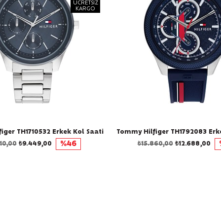
ÜCRETSIZ
KARGO
iger TH1710532 Erkek Kol Saati
Tommy Hilfiger TH1792083 Erke
610,00
₺9.449,00
%46
₺15.860,00
₺12.688,00