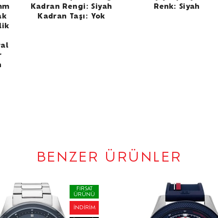
 mm
Kadran Rengi: Siyah
Renk: Siyah
ak
Kadran Taşı: Yok
lik
al
r
h
BENZER ÜRÜNLER
FIRSAT
ÜRÜNÜ
İNDIRIM