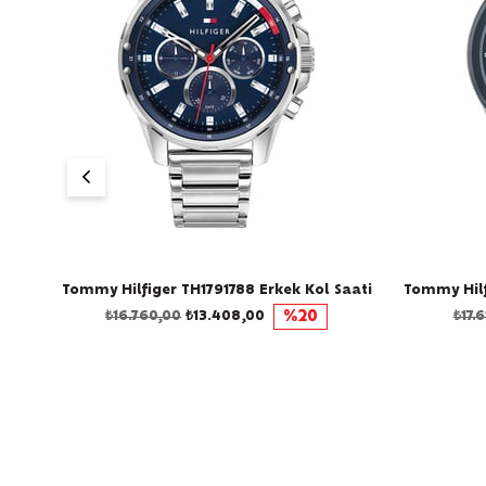
Saati
Tommy Hilfiger TH1791788 Erkek Kol Saati
Tommy Hilf
₺16.760,00
₺13.408,00
%20
₺17.