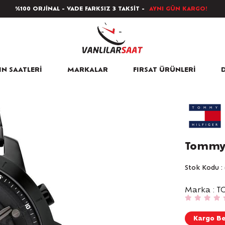
%100 ORJİNAL - VADE FARKSIZ 3 TAKSİT -
AYNI GÜN KARGO!
N SAATLERİ
MARKALAR
FIRSAT ÜRÜNLERİ
D
Tommy 
Stok Kodu
Marka
:
T
Kargo B