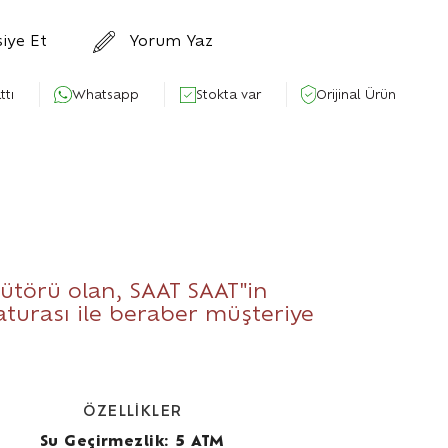
siye Et
Yorum Yaz
ttı
Whatsapp
Stokta var
Orijinal Ürün
bütörü olan,
SAAT SAAT
"in
 faturası ile beraber müşteriye
ÖZELLİKLER
Su Geçirmezlik: 5 ATM