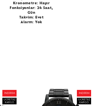
Kronometre: Hayır
Fonksiyonlar: 24 Saat,
Gün
Takvim: Evet
Alarm: Yok
İNDIRIM
İNDIRIM
ÜCRETSIZ
ÜCRETSIZ
KARGO
KARGO