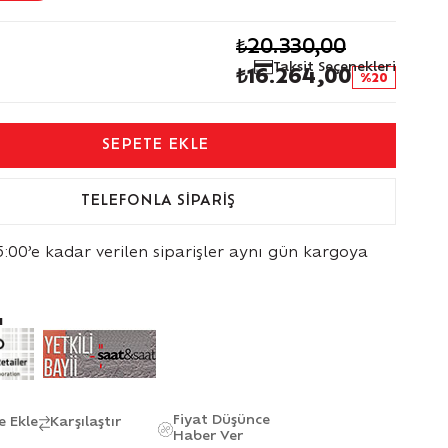
₺20.330,00
Taksit Seçenekleri
₺16.264,00
20
TELEFONLA SIPARIŞ
5:00’e kadar verilen siparişler aynı gün kargoya
ı
Fiyat Düşünce
e Ekle
Karşılaştır
Haber Ver