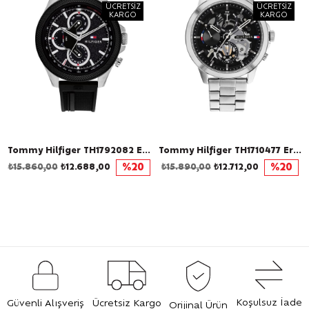
ÜCRETSIZ
ÜCRETSIZ
KARGO
KARGO
Tommy Hilfiger TH1792082 Erkek Kol Saati
Tommy Hilfiger TH1710477 Erkek Kol Saati
₺15.860,00
₺12.688,00
%20
₺15.890,00
₺12.712,00
%20
Koşulsuz İade
Güvenli Alışveriş
Ücretsiz Kargo
Orijinal Ürün