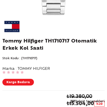
Tommy Hilfiger TH1710717 Otomatik
Erkek Kol Saati
Stok Kodu
(TH1710717)
Marka
:
TOMMY HILFIGER
Kargo Bedava
₺19.380,00
Taksit Seçenekleri
₺15.504,00
20