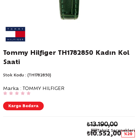
Tommy Hilfiger TH1782850 Kadın Kol
Saati
Stok Kodu
(TH1782850)
Marka
:
TOMMY HILFIGER
Kargo Bedava
₺13.190,00
Taksit Seçenekleri
₺10.552,00
20