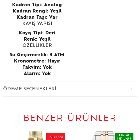
Kadran Tipi: Analog
Kadran Rengi: Yeşil
Kadran Taşı: Var
KAYIŞ YAPISI
Kayış Tipi: Deri
Renk: Yeşil
ÖZELLİKLER
Su Geçirmezlik: 3 ATM
Kronometre: Hayır
Takvim: Yok
Alarm: Yok
ÖDEME SEÇENEKLERI
BENZER ÜRÜNLER
FIRSAT
İNDIRIM
ÜRÜNÜ