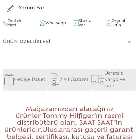
Yorum Yaz
Destek
Stokta
Orijinal
Whatsapp
Hattı
var
Ürün
ÜRÜN ÖZELLIKLERI
Ücretsiz
Hediye Paketi
2 Yıl Garanti
Kargo ve
İade
Mağazamızdan alacağınız
ürünler Tommy Hilfiger'ın resmi
distribütörü olan,
SAAT SAAT
"in
ürünleridir.Uluslararası geçerli garanti
belgesi, sertifikası, kutusu ve faturası