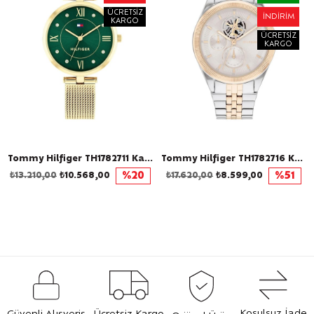
ÜCRETSIZ
İNDIRIM
KARGO
ÜCRETSIZ
KARGO
Tommy Hilfiger TH1782711 Kadın Kol Saati
Tommy Hilfiger TH1782716 Kadın Kol Saati
₺13.210,00
₺10.568,00
%20
₺17.620,00
₺8.599,00
%51
Koşulsuz İade