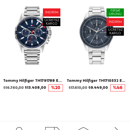
FIRSAT
İNDIRIM
ÜRÜNÜ
ÜCRETSIZ
İNDIRIM
KARGO
ÜCRETSIZ
KARGO
Tommy Hilfiger TH1791788 Erkek Kol Saati
Tommy Hilfiger TH1710532 Erkek Kol Saati
₺16.760,00
₺13.408,00
%20
₺17.610,00
₺9.449,00
%46