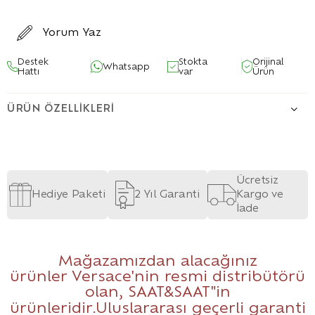
Yorum Yaz
Destek
Stokta
Orijinal
Whatsapp
Hattı
var
Ürün
ÜRÜN ÖZELLIKLERI
Ücretsiz
Hediye Paketi
2 Yıl Garanti
Kargo ve
İade
Mağazamızdan alacağınız
ürünler Versace'nin resmi distribütörü
olan,
SAAT&SAAT
"in
ürünleridir.Uluslararası geçerli garanti