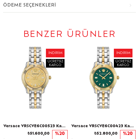
ÖDEME SEÇENEKLERI
BENZER ÜRÜNLER
İNDIRIM
İNDIRIM
ÜCRETSIZ
ÜCRETSIZ
KARGO
KARGO
Versace VRSCVE6C00523 Kadın Kol Saati
Versace VRSCVE6C00423 Kadın Kol Saati
₺51.600,00
%20
₺52.800,00
%20