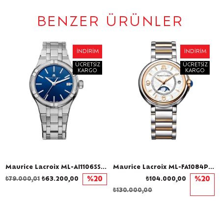
BENZER ÜRÜNLER
İNDIRIM
İNDIRIM
ÜCRETSIZ
ÜCRETSIZ
KARGO
KARGO
Maurice Lacroix ML-AI1106SS002430-1 Kadın Kol Saati
Maurice Lacroix ML-FA1084PVP13150-1 Pırlantalı Kadın Kol Saati
₺79.000,01
₺63.200,00
%20
₺104.000,00
%20
₺130.000,00