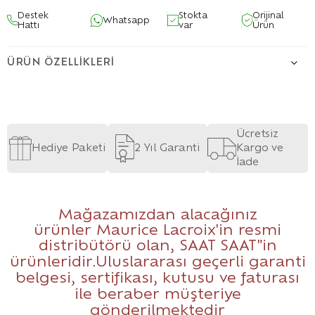
Destek
Stokta
Orijinal
Whatsapp
Hattı
var
Ürün
ÜRÜN ÖZELLIKLERI
Ücretsiz
Hediye Paketi
2 Yıl Garanti
Kargo ve
İade
Mağazamızdan alacağınız
ürünler Maurice Lacroix'in resmi
distribütörü olan,
SAAT SAAT
"in
ürünleridir.Uluslararası geçerli garanti
belgesi, sertifikası, kutusu ve faturası
ile beraber müşteriye
gönderilmektedir