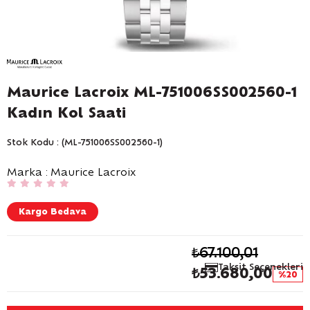
Maurice Lacroix ML-751006SS002560-1
Kadın Kol Saati
Stok Kodu
(ML-751006SS002560-1)
Marka
:
Maurice Lacroix
Kargo Bedava
₺67.100,01
Taksit Seçenekleri
₺53.680,00
20