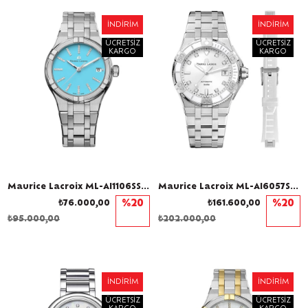
İNDIRIM
İNDIRIM
ÜCRETSIZ
ÜCRETSIZ
KARGO
KARGO
Maurice Lacroix ML-AI1106SS002450-1 Pırlantalı Kadın Kol Saati
Maurice Lacroix ML-AI6057SS00F150-F Pırlantalı Kadın Kol Saati ve Yedek Kordon
₺76.000,00
%20
₺161.600,00
%20
₺95.000,00
₺202.000,00
İNDIRIM
İNDIRIM
ÜCRETSIZ
ÜCRETSIZ