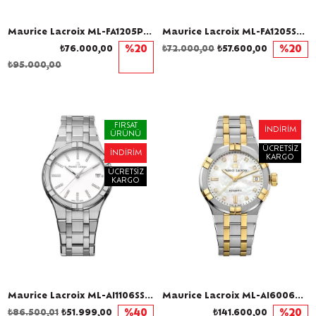
Maurice Lacroix ML-FA1205PVY02110-1 Kadın Kol Saati
Maurice Lacroix ML-FA1205SS002110-1 Kadın Kol Saati
₺76.000,00
%20
₺72.000,00
₺57.600,00
%20
₺95.000,00
FIRSAT
İNDIRIM
ÜRÜNÜ
ÜCRETSIZ
İNDIRIM
KARGO
ÜCRETSIZ
KARGO
Maurice Lacroix ML-AI1106SS002150-1 Pırlantalı Kadın Kol Saati
Maurice Lacroix ML-AI6006PVY13170-1 Pırlantalı Kadın Kol Saati
₺86.500,01
₺51.999,00
%40
₺141.600,00
%20