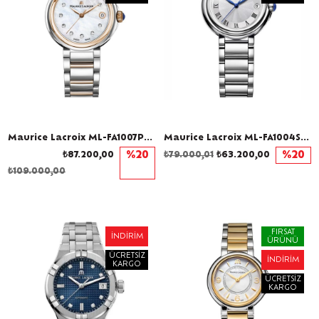
Maurice Lacroix ML-FA1007PVP13170-1 Pırlantalı Kadın Kol Saati
Maurice Lacroix ML-FA1004SS002110-1 Kadın Kol Saati
₺87.200,00
%20
₺79.000,01
₺63.200,00
%20
₺109.000,00
FIRSAT
İNDIRIM
ÜRÜNÜ
ÜCRETSIZ
İNDIRIM
KARGO
ÜCRETSIZ
KARGO