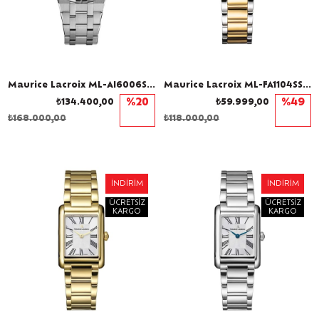
Maurice Lacroix ML-AI6006SS002450-1 Pırlantalı Kadın Kol Saati
Maurice Lacroix ML-FA1104SSY13B20-1 Pırlantalı Kadın Kol Saati
₺134.400,00
%20
₺59.999,00
%49
₺168.000,00
₺118.000,00
İNDIRIM
İNDIRIM
ÜCRETSIZ
ÜCRETSIZ
KARGO
KARGO