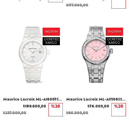
₺177.000,00
İNDIRIM
İNDIRIM
ÜCRETSIZ
ÜCRETSIZ
KARGO
KARGO
Maurice Lacroix ML-AI6007CRM72130-7 Kadın Kol Saati
Maurice Lacroix ML-AI1106SS002550-1 Pırlantalı Kadın Kol Saati
₺189.600,00
%20
₺76.000,00
%20
₺237.000,00
₺95.000,00