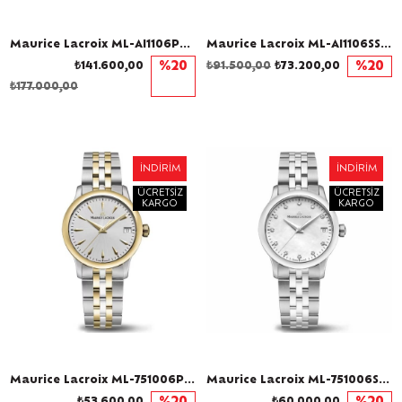
Maurice Lacroix ML-AI1106PVPD2170-1 Pırlantalı Kadın Kol Saati
Maurice Lacroix ML-AI1106SS002170-1 Pırlantalı Kadın Kol Saati
₺141.600,00
%20
₺91.500,00
₺73.200,00
%20
₺177.000,00
İNDIRIM
İNDIRIM
ÜCRETSIZ
ÜCRETSIZ
KARGO
KARGO
Maurice Lacroix ML-751006PVY12131-1 Kadın Kol Saati
Maurice Lacroix ML-751006SS002170-1 Pırlantalı Kadın Kol Saati
₺53.600,00
₺60.000,00