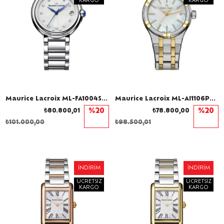
KARGO
KARGO
Maurice Lacroix ML-FA1004SS002170-1 Pırlantalı Kadın Kol Saati
Maurice Lacroix ML-AI1106PVY13170-1 Kadın Kol Saati
₺80.800,01
%20
₺78.800,00
%20
₺101.000,00
₺98.500,01
İNDIRIM
İNDIRIM
ÜCRETSIZ
ÜCRETSIZ
KARGO
KARGO