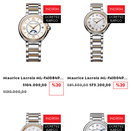
İNDIRIM
İNDIRIM
ÜCRETSIZ
ÜCRETSIZ
KARGO
KARGO
Maurice Lacroix ML-FA1084PVP13150-1 Pırlantalı Kadın Kol Saati
Maurice Lacroix ML-FA1004PVP13110-1 Kadın Kol Saati
₺104.000,00
%20
₺91.500,00
₺73.200,00
%20
₺130.000,00
İNDIRIM
İNDIRIM
ÜCRETSIZ
ÜCRETSIZ
KARGO
KARGO