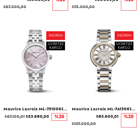
%20
%20
₺67.000,00
₺75.000,00
İNDIRIM
İNDIRIM
ÜCRETSIZ
ÜCRETSIZ
KARGO
KARGO
Maurice Lacroix ML-751006SS002560-1 Kadın Kol Saati
Maurice Lacroix ML-FA1306SSY13110-1 Pırlantalı Kadın Kol Saati
₺67.100,01
₺53.680,00
%20
₺85.600,01
%20
₺107.000,00