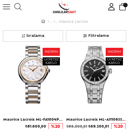
0
Maurice Lacroix
Sıralama
Filtreleme
İNDIRIM
İNDIRIM
ÜCRETSIZ
ÜCRETSIZ
KARGO
KARGO
Maurice Lacroix ML-FA1004PVP13150-1 Pırlantalı Kadın Kol Saati
Maurice Lacroix ML-AI1106SS002350-1 Kadın Kol Saati
₺81.600,00
%20
₺86.500,01
₺69.200,01
%20