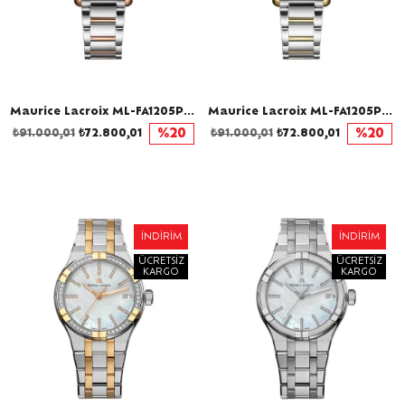
Maurice Lacroix ML-FA1205PVP02110-A Kadın Kol Saati
Maurice Lacroix ML-FA1205PVY02110-A Kadın Kol Saati
₺91.000,01
₺72.800,01
%20
₺91.000,01
₺72.800,01
%20
İNDIRIM
İNDIRIM
ÜCRETSIZ
ÜCRETSIZ
KARGO
KARGO