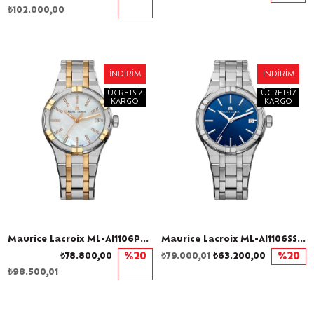
₺102.000,00
İNDIRIM
İNDIRIM
ÜCRETSIZ
ÜCRETSIZ
KARGO
KARGO
Maurice Lacroix ML-AI1106PVP02170-1 Kadın Kol Saati
Maurice Lacroix ML-AI1106SS002430-1 Kadın Kol Saati
₺78.800,00
%20
₺79.000,01
₺63.200,00
%20
₺98.500,01