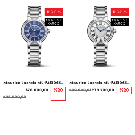
İNDIRIM
İNDIRIM
ÜCRETSIZ
ÜCRETSIZ
KARGO
KARGO
Maurice Lacroix ML-FA1306SS002410-1 Pırlantalı Kadın Kol Saati
Maurice Lacroix ML-FA1306SS002111-1 Pırlantalı Kadın Kol Saati
₺76.000,00
%20
₺99.000,01
₺79.200,00
%20
₺95.000,00